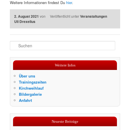
Weitere Informationen findest Du
hier
.
2. August 2021
von
Veröffentlicht unter
Veranstaltungen
Uli Drexelius
S
u
c
h
Weitere Infos
e
n
Über uns
Trainingszeiten
Kirchweihlauf
Bildergalerie
Anfahrt
Neueste Beiträge