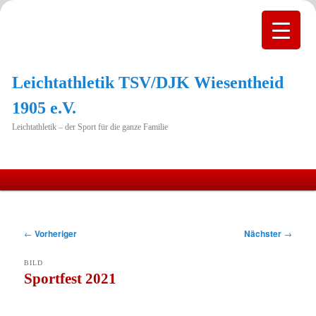
Leichtathletik TSV/DJK Wiesentheid
1905 e.V.
Leichtathletik – der Sport für die ganze Familie
Hauptmenü
Zum
primären
Beitragsnavigation
←
Vorheriger
Nächster
→
Inhalt
BILD
springen
Sportfest 2021