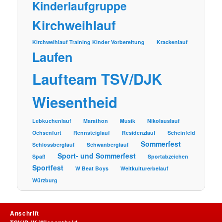
Kinderlaufgruppe
Kirchweihlauf
Kirchweihlauf Training Kinder Vorbereitung
Krackenlauf
Laufen
Laufteam TSV/DJK
Wiesentheid
Lebkuchenlauf
Marathon
Musik
Nikolauslauf
Ochsenfurt
Rennsteiglauf
Residenzlauf
Scheinfeld
Sommerfest
Schlossberglauf
Schwanberglauf
Sport- und Sommerfest
Spaß
Sportabzeichen
Sportfest
W Beat Boys
Weltkulturerbelauf
Würzburg
Anschrift