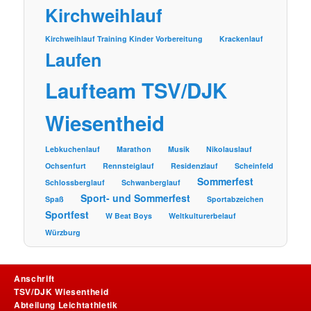
Kirchweihlauf
Kirchweihlauf Training Kinder Vorbereitung
Krackenlauf
Laufen
Laufteam TSV/DJK
Wiesentheid
Lebkuchenlauf
Marathon
Musik
Nikolauslauf
Ochsenfurt
Rennsteiglauf
Residenzlauf
Scheinfeld
Sommerfest
Schlossberglauf
Schwanberglauf
Sport- und Sommerfest
Spaß
Sportabzeichen
Sportfest
W Beat Boys
Weltkulturerbelauf
Würzburg
Anschrift
TSV/DJK Wiesentheid
Abteilung Leichtathletik