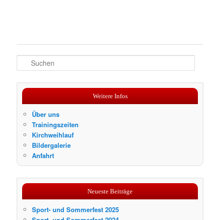
S
u
c
h
Weitere Infos
e
n
Über uns
Trainingszeiten
Kirchweihlauf
Bildergalerie
Anfahrt
Neueste Beiträge
Sport- und Sommerfest 2025
Sport- und Sommerfest 2024