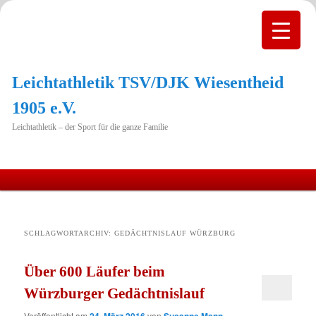
Leichtathletik TSV/DJK Wiesentheid
1905 e.V.
Leichtathletik – der Sport für die ganze Familie
Hauptmenü
Zum
Zum
primären
sekundären
SCHLAGWORTARCHIV:
GEDÄCHTNISLAUF WÜRZBURG
Inhalt
Inhalt
Über 600 Läufer beim
springen
springen
Würzburger Gedächtnislauf
Veröffentlicht am
24. März 2016
von
Susanne Mann