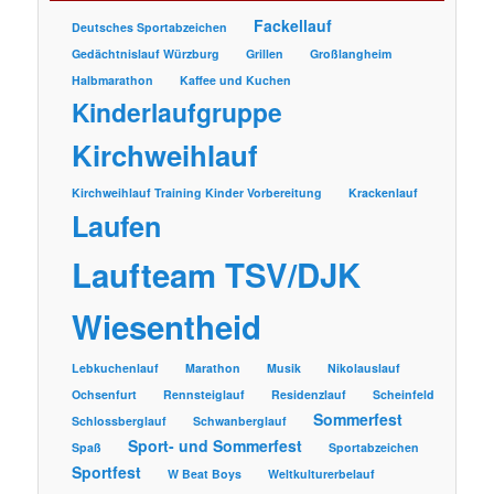
Fackellauf
Deutsches Sportabzeichen
Gedächtnislauf Würzburg
Grillen
Großlangheim
Halbmarathon
Kaffee und Kuchen
Kinderlaufgruppe
Kirchweihlauf
Kirchweihlauf Training Kinder Vorbereitung
Krackenlauf
Laufen
Laufteam TSV/DJK
Wiesentheid
Lebkuchenlauf
Marathon
Musik
Nikolauslauf
Ochsenfurt
Rennsteiglauf
Residenzlauf
Scheinfeld
Sommerfest
Schlossberglauf
Schwanberglauf
Sport- und Sommerfest
Spaß
Sportabzeichen
Sportfest
W Beat Boys
Weltkulturerbelauf