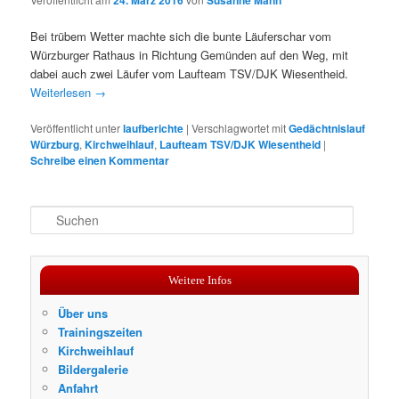
Bei trübem Wetter machte sich die bunte Läuferschar vom
Würzburger Rathaus in Richtung Gemünden auf den Weg, mit
dabei auch zwei Läufer vom Laufteam TSV/DJK Wiesentheid.
Weiterlesen
→
Veröffentlicht unter
laufberichte
|
Verschlagwortet mit
Gedächtnislauf
Würzburg
,
Kirchweihlauf
,
Laufteam TSV/DJK Wiesentheid
|
Schreibe einen Kommentar
S
u
c
h
Weitere Infos
e
n
Über uns
Trainingszeiten
Kirchweihlauf
Bildergalerie
Anfahrt