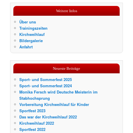
c
h
Weitere Infos
e
n
Über uns
Trainingszeiten
Kirchweihlauf
Bildergalerie
Anfahrt
Neueste Beiträge
Sport- und Sommerfest 2025
Sport- und Sommerfest 2024
Monika Fersch wird Deutsche Meisterin im
Stabhochsprung
Vorbereitung Kirchweihlauf für Kinder
Sportfest 2023
Das war der Kirchweihlauf 2022
Kirchweihlauf 2022
Sportfest 2022