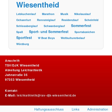
Wiesentheid
Lebkuchenlauf
Marathon
Musik
Nikolauslauf
Ochsenfurt
Rennsteiglauf
Residenzlauf
Scheinfeld
Sommerfest
Schlossberglauf
Schwanberglauf
Sport- und Sommerfest
Spaß
Sportabzeichen
Sportfest
W Beat Boys
Weltkulturerbelauf
Würzburg
Anschrift
TSV/DJK Wiesentheid
Abteilung Leichtathletik
Jahnstraße 35
97353 Wiesentheid
Kontakt
E-Mail:
leichtathletik@tsv-djk-wiesentheid.de
Haftungsausschluss
Links
Administration