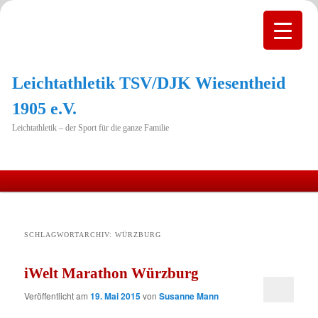
Leichtathletik TSV/DJK Wiesentheid
1905 e.V.
Leichtathletik – der Sport für die ganze Familie
Hauptmenü
Zum
Zum
primären
sekundären
SCHLAGWORTARCHIV:
WÜRZBURG
Inhalt
Inhalt
iWelt Marathon Würzburg
springen
springen
Veröffentlicht am
19. Mai 2015
von
Susanne Mann