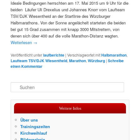
Ideale Bedingungen herrschten am 17. Mai 2015 um 9 Uhr für die
beiden Läufer Uli Drexelius und Johannes Knorr vom Laufteam
TSV/DJK Wiesentheid an der Startlinie des Würzburger
Halbmarathons. Von der Sonne angelächelt starteten die beiden
bei gut 15 Grad zusammen mit knapp 3000 Mitstreitern, von
denen sich über 400 auf die volle Marathon-Distanz wagten.
Weiterlesen
→
Veröffentlicht unter
laufberichte
|
Verschlagwortet mit
Halbmarathon
,
Laufteam TSV/DJK Wiesentheid
,
Marathon
,
Würzburg
|
Schreibe
einen Kommentar
S
u
c
h
Weitere Infos
e
n
Über uns
Trainingszeiten
Kirchweihlauf
Bildergalerie