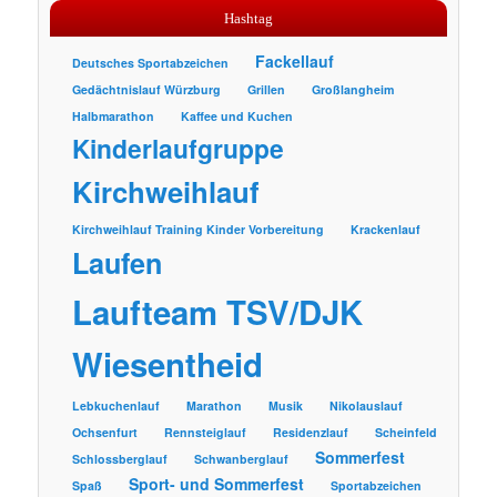
Hashtag
Fackellauf
Deutsches Sportabzeichen
Gedächtnislauf Würzburg
Grillen
Großlangheim
Halbmarathon
Kaffee und Kuchen
Kinderlaufgruppe
Kirchweihlauf
Kirchweihlauf Training Kinder Vorbereitung
Krackenlauf
Laufen
Laufteam TSV/DJK
Wiesentheid
Lebkuchenlauf
Marathon
Musik
Nikolauslauf
Ochsenfurt
Rennsteiglauf
Residenzlauf
Scheinfeld
Sommerfest
Schlossberglauf
Schwanberglauf
Sport- und Sommerfest
Spaß
Sportabzeichen