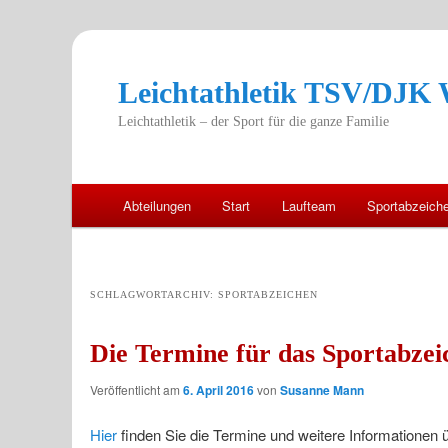
Leichtathletik TSV/DJK W
Leichtathletik – der Sport für die ganze Familie
Hauptmenü
Abteilungen
Start
Laufteam
Sportabzeich
Zum
Zum
primären
sekundären
SCHLAGWORTARCHIV:
SPORTABZEICHEN
Inhalt
Inhalt
Die Termine für das Sportabzeic
springen
springen
Veröffentlicht am
6. April 2016
von
Susanne Mann
Hier
finden Sie die Termine und weitere Informationen