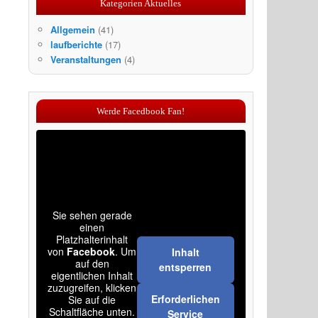
Kategorien Aktuelles
Allgemein
(41)
laufberichte
(17)
Veranstaltungen
(4)
Werde Facedbook Fan!
Sie sehen gerade
einen
Platzhalterinhalt
von
Facebook
. Um
Inhalt
auf den
entsperren
eigentlichen Inhalt
zuzugreifen, klicken
Erforderlichen
Sie auf die
Schaltfläche unten.
Service