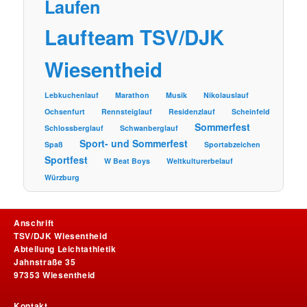
Laufen
Laufteam TSV/DJK
Wiesentheid
Lebkuchenlauf
Marathon
Musik
Nikolauslauf
Ochsenfurt
Rennsteiglauf
Residenzlauf
Scheinfeld
Sommerfest
Schlossberglauf
Schwanberglauf
Sport- und Sommerfest
Spaß
Sportabzeichen
Sportfest
W Beat Boys
Weltkulturerbelauf
Würzburg
Anschrift
TSV/DJK Wiesentheid
Abteilung Leichtathletik
Jahnstraße 35
97353 Wiesentheid
Kontakt