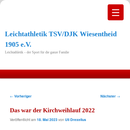
Leichtathletik TSV/DJK Wiesentheid
1905 e.V.
Leichtathletik – der Sport für die ganze Familie
Hauptmenü
Zum
primären
Beitragsnavigation
←
Vorheriger
Nächster
→
Inhalt
Das war der Kirchweihlauf 2022
springen
Veröffentlicht am
18. Mai 2023
von
Uli Drexelius