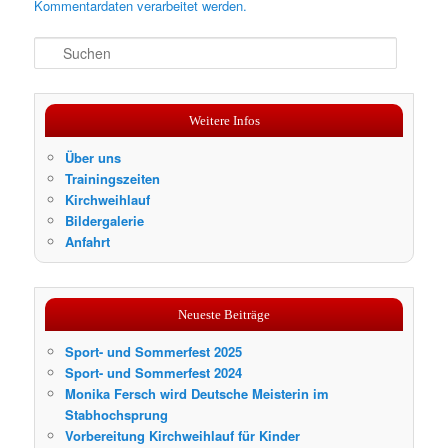
Kommentardaten verarbeitet werden.
S
u
c
h
Weitere Infos
e
n
Über uns
Trainingszeiten
Kirchweihlauf
Bildergalerie
Anfahrt
Neueste Beiträge
Sport- und Sommerfest 2025
Sport- und Sommerfest 2024
Monika Fersch wird Deutsche Meisterin im
Stabhochsprung
Vorbereitung Kirchweihlauf für Kinder